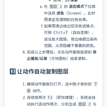
在
的
混合模式
下拉框
图层 1
中选择
滤色
（Screen）。此时
雨滴呈现透明的白色效果。
如果雨滴边缘出现深色或噪点，
可按
（自由变换），
Ctrl+T
适当放大图层，使边缘超出画布
范围，从而隐藏不需要的颜色。
完成以上步骤后，点击动作面板底部的
停
止播放/记录
（方块图标）结束录制。
3️⃣ 让动作自动复制图层
确保动作面板仍打开，选中刚才录好的
下
动作。
雨
连续按两次
（即快捷键），系统会自
F2
动执行该动作两次，分别生成
与
图层 2