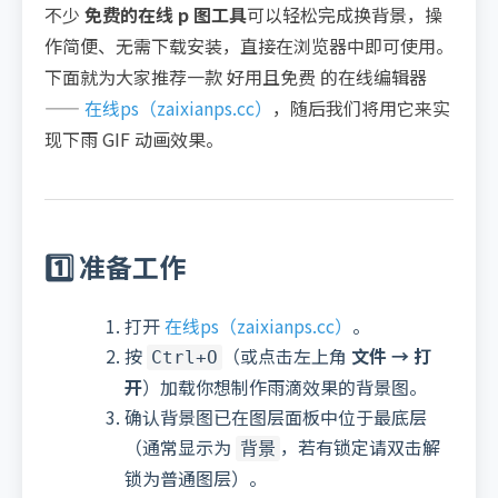
不少
免费的在线 p 图工具
可以轻松完成换背景，操
作简便、无需下载安装，直接在浏览器中即可使用。
下面就为大家推荐一款 好用且免费 的在线编辑器
——
在线ps（zaixianps.cc）
，随后我们将用它来实
现下雨 GIF 动画效果。
1️⃣ 准备工作
打开
在线ps（zaixianps.cc）
。
按
（或点击左上角
文件 → 打
Ctrl+O
开
）加载你想制作雨滴效果的背景图。
确认背景图已在图层面板中位于最底层
（通常显示为
，若有锁定请双击解
背景
锁为普通图层）。