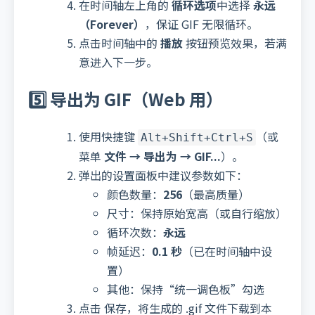
在时间轴左上角的
循环选项
中选择
永远
（Forever）
，保证 GIF 无限循环。
点击时间轴中的
播放
按钮预览效果，若满
意进入下一步。
5️⃣ 导出为 GIF（Web 用）
使用快捷键
（或
Alt+Shift+Ctrl+S
菜单
文件 → 导出为 → GIF...
）。
弹出的设置面板中建议参数如下：
颜色数量：
256
（最高质量）
尺寸：保持原始宽高（或自行缩放）
循环次数：
永远
帧延迟：
0.1 秒
（已在时间轴中设
置）
其他：保持“统一调色板”勾选
点击 保存，将生成的 .gif 文件下载到本