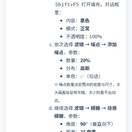
打开填充，对话框
Shift+F5
里：
内容：
黑色
模式：
正常
不透明度：100%
依次选择
滤镜 → 噪点 → 添加
噪点
，参数：
数量：
20%
分布：
高斯
单色：✅（勾选）
※ 噪点数量决定雨点的密度与尺寸，太
大画面会显得灰暗，太小则看不出动
态。
继续选择
滤镜 → 模糊 → 动感
模糊
，参数：
角度：
90°
（垂直向下）
距离：
25 像素