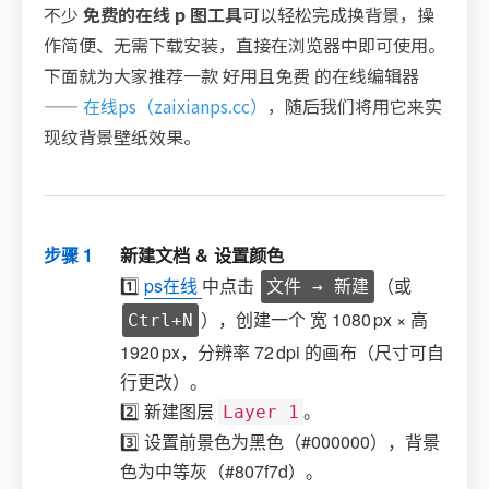
不少
免费的在线 p 图工具
可以轻松完成换背景，操
作简便、无需下载安装，直接在浏览器中即可使用。
下面就为大家推荐一款 好用且免费 的在线编辑器
——
在线ps（zaixianps.cc）
，随后我们将用它来实
现纹背景壁纸效果。
步骤 1
新建文档 & 设置颜色
1️⃣
ps在线
中点击
（或
文件 → 新建
），创建一个 宽 1080 px × 高
Ctrl+N
1920 px，分辨率 72 dpi 的画布（尺寸可自
行更改）。
2️⃣ 新建图层
。
Layer 1
3️⃣ 设置前景色为黑色（#000000），背景
色为中等灰（#807f7d）。