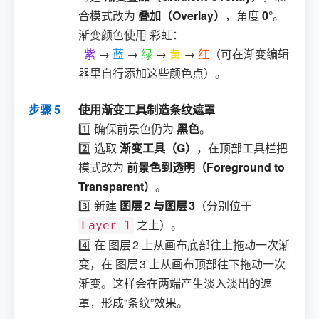
合模式改为
叠加（Overlay）
，角度
0°
。
渐变颜色使用 彩虹：
紫
→
蓝
→
绿
→
黄
→
红
（可在渐变编辑
器里自行添加这些颜色点）。
步骤 5
使用渐变工具制造条纹遮罩
1️⃣ 确保前景色仍为
黑色
。
2️⃣ 选取
渐变工具（G）
，在顶部工具栏把
模式改为
前景色到透明（Foreground to
Transparent）
。
3️⃣ 新建
图层 2 与图层 3
（分别位于
之上）。
Layer 1
4️⃣ 在 图层 2 上从画布底部往上拖动一次渐
变，在 图层 3 上从画布顶部往下拖动一次
渐变。这样会在两端产生淡入淡出的遮
罩，形成“条纹”效果。