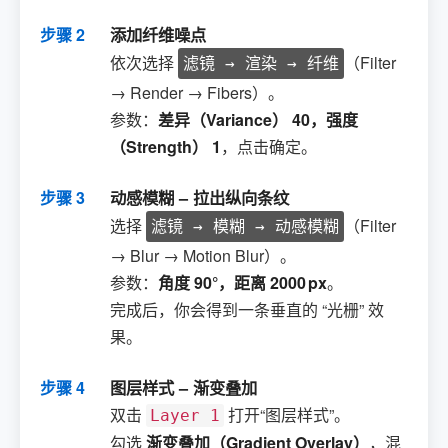
步骤 2
添加纤维噪点
依次选择
（Filter
滤镜 → 渲染 → 纤维
→ Render → Fibers）。
参数：
差异（Variance） 40，强度
（Strength） 1
，点击确定。
步骤 3
动感模糊 – 拉出纵向条纹
选择
（Filter
滤镜 → 模糊 → 动感模糊
→ Blur → Motion Blur）。
参数：
角度 90°，距离 2000 px
。
完成后，你会得到一条垂直的 “光栅” 效
果。
步骤 4
图层样式 – 渐变叠加
双击
打开“图层样式”。
Layer 1
勾选
渐变叠加（Gradient Overlay）
，混