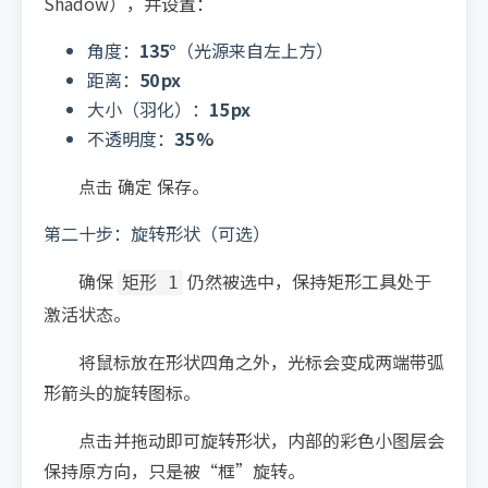
Shadow），并设置：
角度：
135°
（光源来自左上方）
距离：
50 px
大小（羽化）：
15 px
不透明度：
35 %
点击 确定 保存。
第二十步：旋转形状（可选）
确保
仍然被选中，保持矩形工具处于
矩形 1
激活状态。
将鼠标放在形状四角之外，光标会变成两端带弧
形箭头的旋转图标。
点击并拖动即可旋转形状，内部的彩色小图层会
保持原方向，只是被“框”旋转。