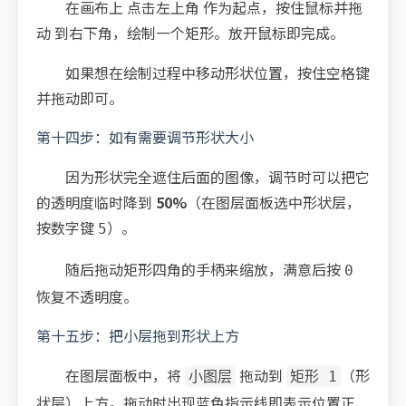
在画布上 点击左上角 作为起点，按住鼠标并拖
动 到右下角，绘制一个矩形。放开鼠标即完成。
如果想在绘制过程中移动形状位置，按住空格键
并拖动即可。
第十四步：如有需要调节形状大小
因为形状完全遮住后面的图像，调节时可以把它
的透明度临时降到
50%
（在图层面板选中形状层，
按数字键
）。
5
随后拖动矩形四角的手柄来缩放，满意后按
0
恢复不透明度。
第十五步：把小层拖到形状上方
在图层面板中，将
拖动到
（形
小图层
矩形 1
状层）上方。拖动时出现蓝色指示线即表示位置正