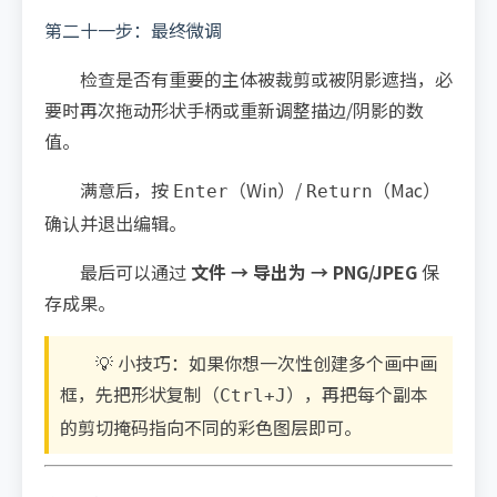
第二十一步：最终微调
检查是否有重要的主体被裁剪或被阴影遮挡，必
要时再次拖动形状手柄或重新调整描边/阴影的数
值。
满意后，按
（Win）/
（Mac）
Enter
Return
确认并退出编辑。
最后可以通过
文件 → 导出为 → PNG/JPEG
保
存成果。
💡 小技巧：如果你想一次性创建多个画中画
框，先把形状复制（
），再把每个副本
Ctrl+J
的剪切掩码指向不同的彩色图层即可。