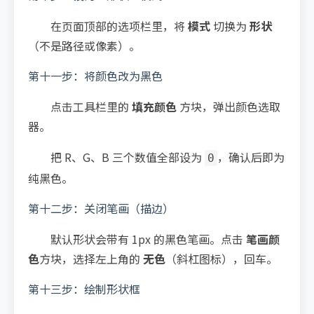
在页面顶部的选项栏里，将
模式
切换为
形状
（不是路径或像素）。
第十一步：将颜色改为黑色
点击工具栏里的
填充颜色
方块，弹出颜色选取
器。
把 R、G、B 三个数值全部设为
，确认后即为
0
纯黑色。
第十二步：关闭笔画（描边）
默认形状会带有 1px 的黑色笔画。点击
笔画颜
色
方块，选择左上角的
无色
（斜杠图标），回车。
第十三步：绘制形状框