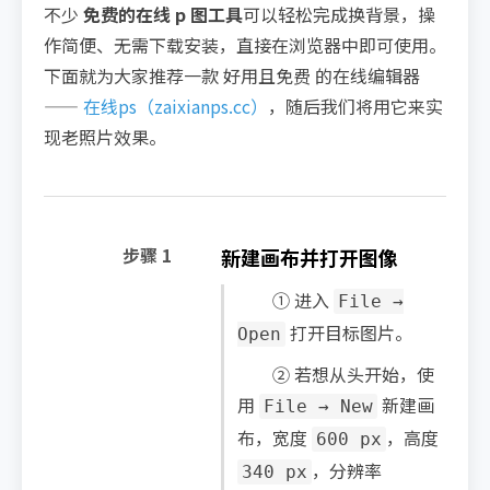
不少
免费的在线 p 图工具
可以轻松完成换背景，操
作简便、无需下载安装，直接在浏览器中即可使用。
下面就为大家推荐一款 好用且免费 的在线编辑器
——
在线ps（zaixianps.cc）
，随后我们将用它来实
现老照片效果。
步骤 1
新建画布并打开图像
① 进入
File →
打开目标图片。
Open
② 若想从头开始，使
用
新建画
File → New
布，宽度
，高度
600 px
，分辨率
340 px