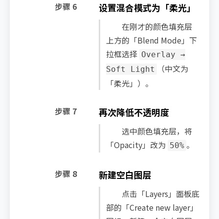
步骤 6
设置混合模式为「柔光」
在刚才的颜色填充层
上方的「Blend Mode」下
拉框选择
Overlay →
（中文为
Soft Light
「柔光」）。
步骤 7
再次降低不透明度
选中颜色填充层，将
「Opacity」改为
。
50%
步骤 8
新建空白图层
点击「Layers」面板底
部的「Create new layer」