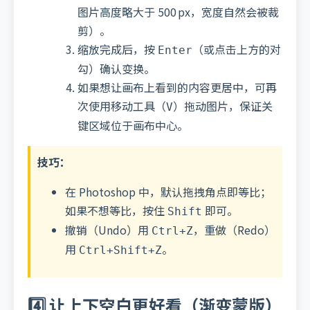
图片高度略大于 500 px，宽度自然会被裁
剪）。
缩放完成后，按
（或点击上方的对
Enter
勾）确认变换。
如果想让画布上看到的内容更居中，可再
次使用移动工具（
）拖动图片，保证关
V
键区域位于画布中心。
技巧：
在 Photoshop 中，默认拖拽角点即等比；
如果不想等比，按住
即可。
Shift
撤销（Undo）用
，重做（Redo）
Ctrl+Z
用
。
Ctrl+Shift+Z
4️⃣ 让上下空白更好看（渐变蒙版）