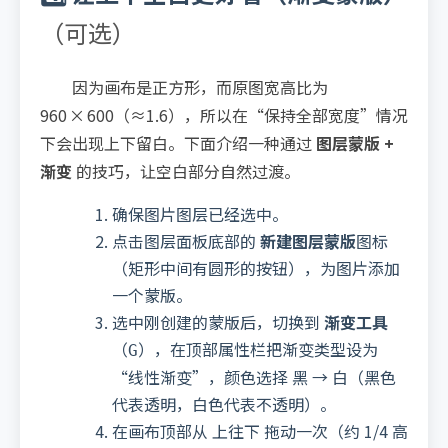
（可选）
因为画布是正方形，而原图宽高比为
960 × 600（≈1.6），所以在“保持全部宽度”情况
下会出现上下留白。下面介绍一种通过
图层蒙版 +
渐变
的技巧，让空白部分自然过渡。
确保图片图层已经选中。
点击图层面板底部的
新建图层蒙版
图标
（矩形中间有圆形的按钮），为图片添加
一个蒙版。
选中刚创建的蒙版后，切换到
渐变工具
（
），在顶部属性栏把渐变类型设为
G
“线性渐变”，颜色选择 黑 → 白（黑色
代表透明，白色代表不透明）。
在画布顶部从 上往下 拖动一次（约 1/4 高