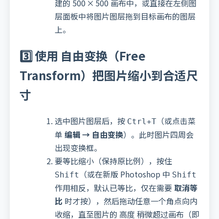
建的 500 × 500 画布中，或直接在左侧图
层面板中将图片图层拖到目标画布的图层
上。
3️⃣ 使用
自由变换
（Free
Transform）把图片缩小到合适尺
寸
选中图片图层后，按
（或点击菜
Ctrl+T
单
编辑 → 自由变换
）。此时图片四周会
出现变换框。
要等比缩小（保持原比例），按住
（或在新版 Photoshop 中
Shift
Shift
作用相反，默认已等比，仅在需要
取消等
比
时才按），然后拖动任意一个角点向内
收缩，直至图片的 高度 稍微超过画布（即