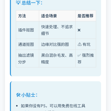
💡 总结一下：
方法
适合场景
是否推荐
快速处理、不追求
插件抠图
❌
细节
通道抠图
边缘对比强的图
⚠️ 有坑
抽出滤镜
黑白混杂毛发、高
✅ 强烈推
分步
精度
荐
🛠️ 小贴士：
如果你没有PS，可以用免费在线工具